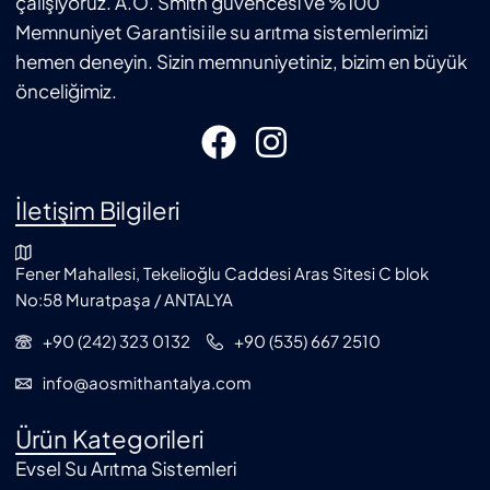
çalışıyoruz. A.O. Smith güvencesi ve %100
Memnuniyet Garantisi ile su arıtma sistemlerimizi
hemen deneyin. Sizin memnuniyetiniz, bizim en büyük
önceliğimiz.
İletişim Bilgileri
Fener Mahallesi, Tekelioğlu Caddesi Aras Sitesi C blok
No:58 Muratpaşa / ANTALYA
+90 (242) 323 0132
+90 (535) 667 2510
info@aosmithantalya.com
Ürün Kategorileri
Evsel Su Arıtma Sistemleri