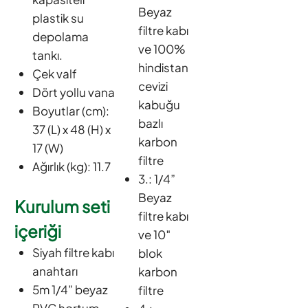
Beyaz
plastik su
filtre kabı
depolama
ve 100%
tankı.
hindistan
Çek valf
cevizi
Dört yollu vana
kabuğu
Boyutlar (cm):
bazlı
37 (L) x 48 (H) x
karbon
17 (W)
filtre
Ağırlık (kg): 11.7
3.: 1/4”
Beyaz
Kurulum seti
filtre kabı
içeriği
ve 10″
Siyah filtre kabı
blok
anahtarı
karbon
5m 1/4” beyaz
filtre
PVC hortum