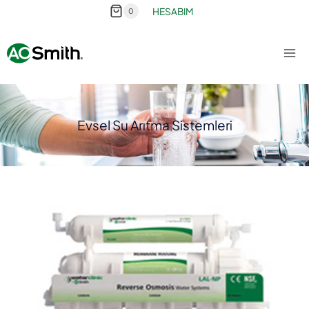
HESABIM
0
Evsel Su Arıtma Sistemleri