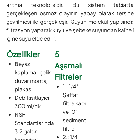
arıtma teknolojisidir. Bu sistem tabiatta
gerçekleşen osmoz olayının yapay olarak tersine
çevrilmesi ile gerçekleşir. Suyun molekül yapısında
filtrasyon yaparak kuyu ve şebeke suyundan kaliteli
içme suyu elde edilir.
Özellikler
5
Beyaz
Aşamalı
kaplamalı çelik
Filtreler
duvar montaj
1.: 1/4”
plakası
Şeffaf
Debi kısıtlayıcı
filtre kabı
300 ml/dk
ve 10″
NSF
sediment
Standartlarında
filtre
3.2 galon
2.: 1/4“
kapasiteli