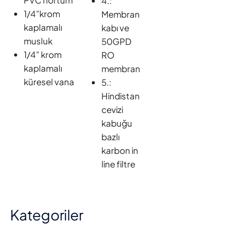
4.:
1/4”krom
Membran
kaplamalı
kabı ve
musluk
50GPD
1/4” krom
RO
kaplamalı
membran
küresel vana
5.:
Hindistan
cevizi
kabuğu
bazlı
karbon in
line filtre
Kategoriler