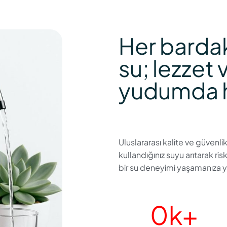
Her bardak
su; lezzet 
yudumda h
Uluslararası kalite ve güvenli
kullandığınız suyu arıtarak ris
bir su deneyimi yaşamanıza y
0
k+