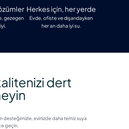
çözümler
Herkes için, her yerde
yse, gezegen
Evde, ofiste ve dışarıdayken
iyi.
her an daha iyi su.
alitenizi dert
eyin
n desteğimizle, evinizde daha temiz suya
ce geçin.