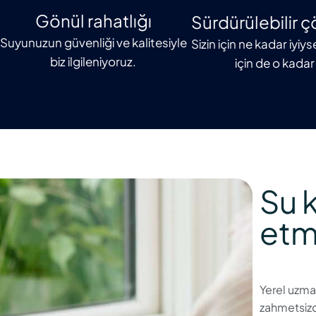
Gönül rahatlığı
Sürdürülebilir 
Suyunuzun güvenliği ve kalitesiyle
Sizin için ne kadar iyi
biz ilgileniyoruz.
için de o kadar 
Su k
etm
Yerel uzma
zahmetsiz