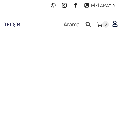
BİZİ ARAYIN
Arama...
İLETIŞIM
0