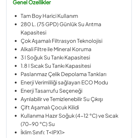
Genel Özellikler
Tam Boy Harici Kullanım
280 L. (75 GPD) Günlük Su Arıtma
Kapasitesi
Çok Aşamalı Filtrasyon Teknolojisi
Alkali Filtre ile Mineral Koruma
3 l Soğuk Su Tankı Kapasitesi
1.8 l Sıcak Su Tankı Kapasitesi
Paslanmaz Çelik Depolama Tankları
Enerji Verimliliği sağlayan ECO Modu
Enerji Tasarrufu Seçeneği
Ayrılabilir ve Temizlenebilir Su Çıkışı
Çift Aşamalı Çocuk Kilidi
Kullanıma Hazır Soğuk (4-12 °C) ve Sıcak
(70-90 °C) Su
İklim Sınıfı: T˂IPX1˃