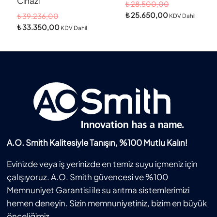
Cihazı
₺
28.500,00
₺
25.650,00
₺
39.236,00
KDV Dahil
₺
33.350,00
KDV Dahil
A.O. Smith Kalitesiyle Tanışın, %100 Mutlu Kalın!
Evinizde veya iş yerinizde en temiz suyu içmeniz için
çalışıyoruz. A.O. Smith güvencesi ve %100
Memnuniyet Garantisi ile su arıtma sistemlerimizi
hemen deneyin. Sizin memnuniyetiniz, bizim en büyük
önceliğimiz.