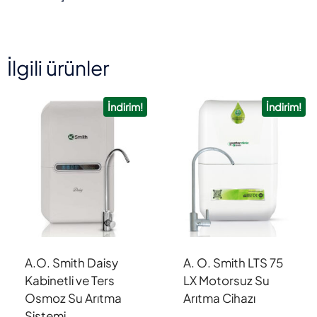
İlgili ürünler
İndirim!
İndirim!
A.O. Smith Daisy
A. O. Smith LTS 75
Kabinetli ve Ters
LX Motorsuz Su
Osmoz Su Arıtma
Arıtma Cihazı
Sistemi