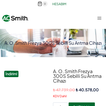
HESABIM
0
A. O. Smith Frezya 300S Sebilli Su Arıtma Cihazı
A. O. Smith Frezya
İndirim!
300S Sebilli Su Arıtma
Cihazı
₺
47.739,00
₺
40.578,00
KDV Dahil