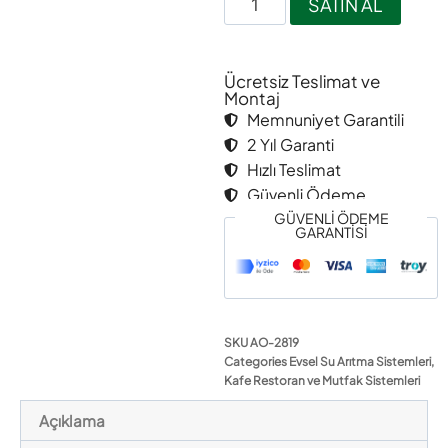
SATIN AL
Ücretsiz Teslimat ve
Montaj
Memnuniyet Garantili
2 Yıl Garanti
Hızlı Teslimat
Güvenli Ödeme
GÜVENLİ ÖDEME
GARANTİSİ
SKU
AO-2819
Categories
Evsel Su Arıtma Sistemleri
,
Kafe Restoran ve Mutfak Sistemleri
Açıklama