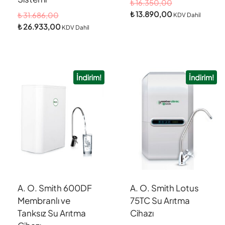
₺
16.350,00
₺
13.890,00
₺
31.686,00
KDV Dahil
₺
26.933,00
KDV Dahil
İndirim!
İndirim!
A. O. Smith 600DF
A. O. Smith Lotus
Membranlı ve
75TC Su Arıtma
Tanksız Su Arıtma
Cihazı