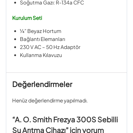
Soğutma Gazı: R-134a CFC
Kurulum Seti
¼” Beyaz Hortum
Bağlantı Elemanları
230 V AC – 50 Hz Adaptör
Kullanma Kılavuzu
Değerlendirmeler
Henüz değerlendirme yapılmadı.
“A. O. Smith Frezya 300S Sebilli
Su Arıtma Cihazı” için yorum