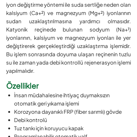
iyon değiştirme yöntemi ile suda sertliğe neden olan
kalsiyum (Ca+²) ve magnezyum (Mg+²) iyonlarının
sudan uzaklaştırılmasına yardımcı olmasıdır.
Katyonik reçinede bulunan sodyum (Na+¹)
iyonlarının, kalsiyum ve magnezyum iyonları ile yer
değiştirerek gerçekleştirdiği uzaklaştırma işlemidir.
Bu işlem sonrasında doyuma ulaşan reçinenin tuzlu
su ile zaman yada debi kontrollü rejenerasyon işlemi
yapılmalıdır.
Özellikler
İnsan müdahalesine ihtiyaç duymaksızın
otomatik geri yıkama işlemi
Korozyona dayanıklı FRP (fiber sarımlı) gövde
Debi kontrolü
Tuz tankı için koruyucu kapak
Programlanabilir otomatik valf