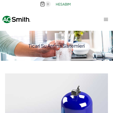
HESABIM
0
Ticari Su Arıtma Sistemleri