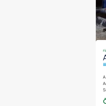
F
A
A
S
Ö