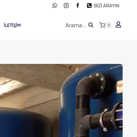
BİZİ ARAYIN
Arama...
İLETIŞIM
0