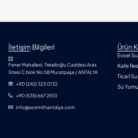
İletişim Bilgileri
Ürün K
Evsel Su
Fener Mahallesi, Tekelioğlu Caddesi Aras
Kafe Res
Sitesi C blok No:58 Muratpaşa / ANTALYA
Ticari Su
+90 (242) 323 0132
Su Yumu
+90 (535) 667 2510
info@aosmithantalya.com